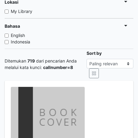
Lokasi
My Library
Bahasa
English
Indonesia
Sort by
Ditemukan
719
dari pencarian Anda
melalui kata kunci:
callnumber=8