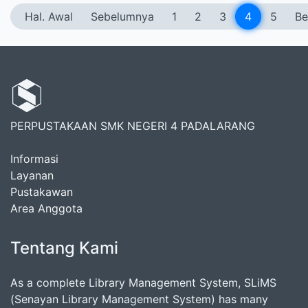
Hal. Awal
Sebelumnya
1
2
3
4
5
Be
PERPUSTAKAAN SMK NEGERI 4 PADALARANG
Informasi
Layanan
Pustakawan
Area Anggota
Tentang Kami
As a complete Library Management System, SLiMS
(Senayan Library Management System) has many