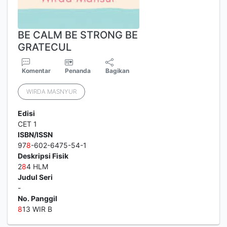
BE CALM BE STRONG BE
GRATECUL
Komentar
Penanda
Bagikan
WIRDA MASNYUR
Edisi
CET 1
ISBN/ISSN
97
8
-602-6475-54-1
Deskripsi Fisik
2
8
4 HLM
Judul Seri
-
No. Panggil
8
13 WIR B