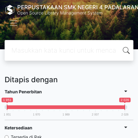
PERPUSTAKAAN SMK NEGERI 4 PADALARA
Open Source Library Management System
Ditapis dengan
Tahun Penerbitan
1 951
2 026
1 951
1 970
1 989
2 007
2 026
Ketersediaan
Tersedia di Rak