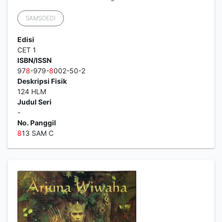
SAMSOEDI
Edisi
CET 1
ISBN/ISSN
97
8
-979-
8
002-50-2
Deskripsi Fisik
124 HLM
Judul Seri
-
No. Panggil
8
13 SAM C