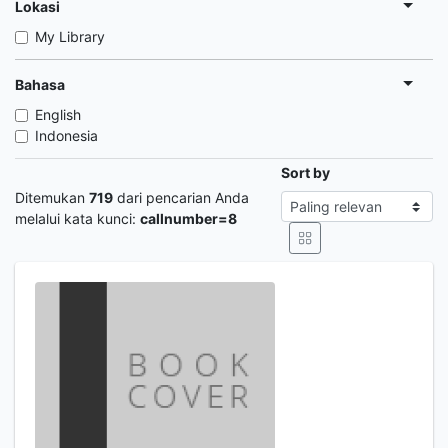
Lokasi
My Library
Bahasa
English
Indonesia
Sort by
Ditemukan
719
dari pencarian Anda
melalui kata kunci:
callnumber=8