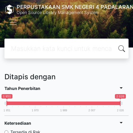
PERPUSTAKAAN SMK NEGERI 4 PADALARA
Open Source Library Management System
Ditapis dengan
Tahun Penerbitan
1 951
2 026
1 951
1 970
1 989
2 007
2 026
Ketersediaan
Tersedia di Rak