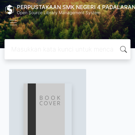
PERPUSTAKAAN SMK NEGERI 4 PADALARA
Open Source Library Management System