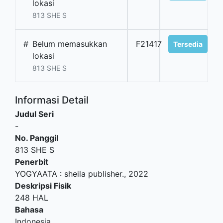
lokasi
813 SHE S
#
Belum memasukkan
F21417
Tersedia
lokasi
813 SHE S
Informasi Detail
Judul Seri
-
No. Panggil
813 SHE S
Penerbit
YOGYAATA
:
sheila publisher
.,
2022
Deskripsi Fisik
248 HAL
Bahasa
Indonesia