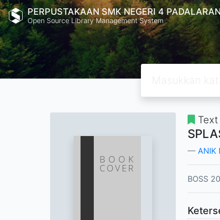
PERPUSTAKAAN SMK NEGERI 4 PADALARA
Open Source Library Management System
Text
SPLA
ANIK 
BOSS 2
Keters