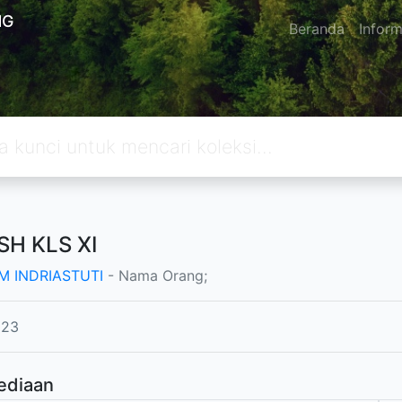
NG
Beranda
Inform
SH KLS XI
M INDRIASTUTI
- Nama Orang;
023
ediaan