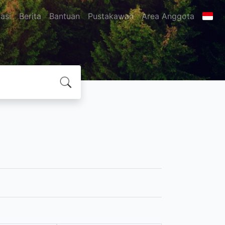
asi
Berita
Bantuan
Pustakawan
Area Anggota