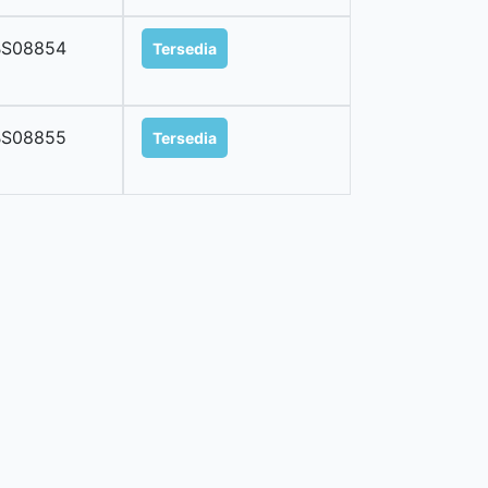
BS08854
Tersedia
BS08855
Tersedia