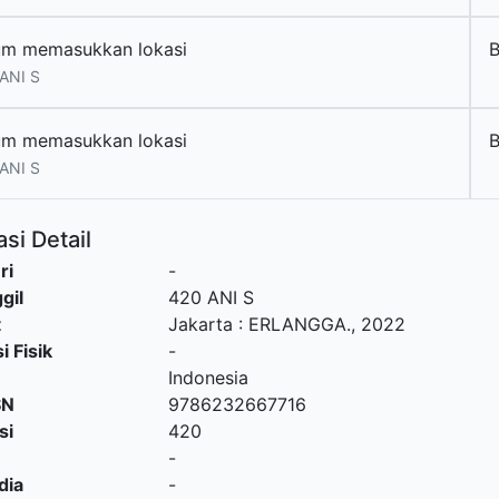
um memasukkan lokasi
ANI S
um memasukkan lokasi
ANI S
si Detail
ri
-
gil
420 ANI S
t
Jakarta
:
ERLANGGA
.,
2022
i Fisik
-
Indonesia
SN
9786232667716
si
420
-
dia
-