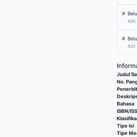
#
Bel
420 
#
Bel
420 
Informa
Judul Se
No. Pang
Penerbi
Deskrips
Bahasa
ISBN/IS
Klasifika
Tipe Isi
Tipe Me