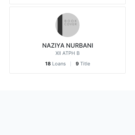
NAZIYA NURBANI
XII ATPH B
18
Loans
9
Title