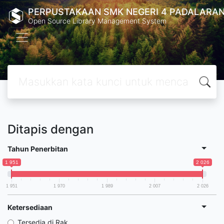
PERPUSTAKAAN SMK NEGERI 4 PADALARA
Open Source Library Management System
Ditapis dengan
Tahun Penerbitan
1 951
2 026
1 951
1 970
1 989
2 007
2 026
Ketersediaan
Tersedia di Rak