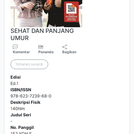
SEHAT DAN PANJANG
UMUR
Komentar
Penanda
Bagikan
Yohanes sunardi
Edisi
Ed.
1
ISBN/ISSN
978-623-7239-68-0
Deskripsi Fisik
1
40hlm
Judul Seri
-
No. Panggil
1
52 YOH S