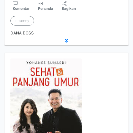
Komentar
Penanda
Bagikan
dr.sonny
DANA BOSS