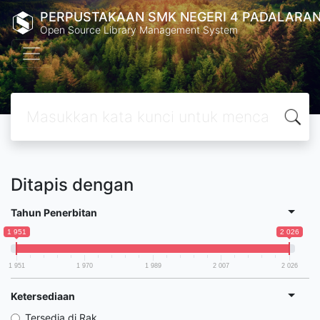
PERPUSTAKAAN SMK NEGERI 4 PADALARA
Open Source Library Management System
Ditapis dengan
Tahun Penerbitan
1 951
2 026
1 951
1 970
1 989
2 007
2 026
Ketersediaan
Tersedia di Rak