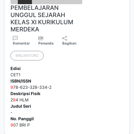
PEMBELAJARAN
UNGGUL SEJARAH
KELAS XI KURIKULUM
MERDEKA
Komentar
Penanda
Bagikan
BRILIANTORO
Edisi
CET1
ISBN/ISSN
9
78-623-328-334-2
Deskripsi Fisik
2
9
4 HLM
Judul Seri
-
No. Panggil
9
07 BRI P