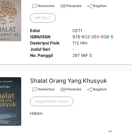
Komentar
Penanda
Bagikan
MIFTAH F
Edisi
CET1
ISBN/ISSN
978-6
0
2-35
0
-638-5
Deskripsi Fisik
112 Hlm
Judul Seri
-
No. Panggil
297 MIF S
Shalat Orang Yang Khusyuk
Komentar
Penanda
Bagikan
Sayyid Abdul Husain
HIBAH