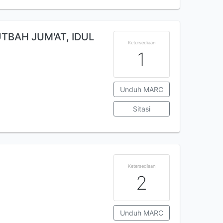
BAH JUM'AT, IDUL
Ketersediaan
1
Unduh MARC
Sitasi
Ketersediaan
2
Unduh MARC