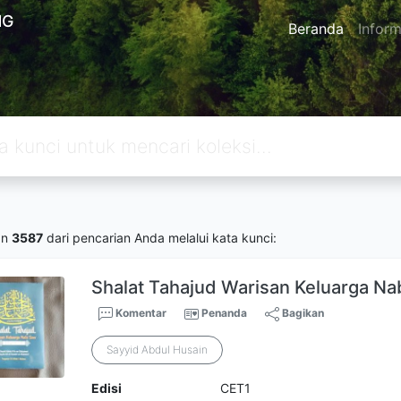
NG
Beranda
Inform
an
3587
dari pencarian Anda melalui kata kunci:
Shalat Tahajud Warisan Keluarga N
Komentar
Penanda
Bagikan
Sayyid Abdul Husain
Edisi
CET1