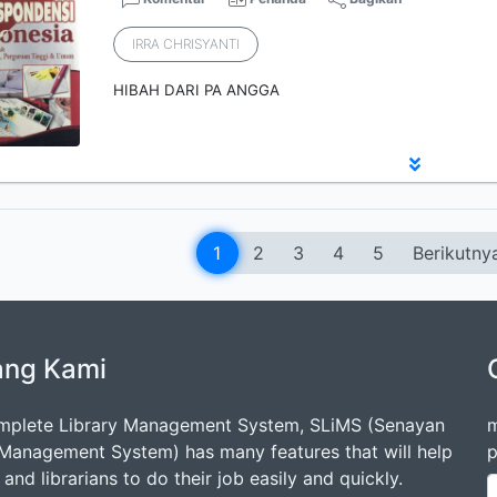
IRRA CHRISYANTI
HIBAH DARI PA ANGGA
1
2
3
4
5
Berikutny
ang Kami
mplete Library Management System, SLiMS (Senayan
m
 Management System) has many features that will help
p
s and librarians to do their job easily and quickly.