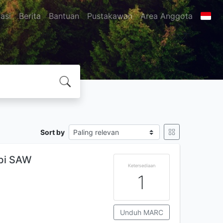
asi
Berita
Bantuan
Pustakawan
Area Anggota
Sort by
abi SAW
Ketersediaan
1
Unduh MARC