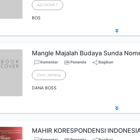
ADI NOVA T
BOS
Mangle Majalah Budaya Sunda Nome
Komentar
Penanda
Bagikan
Deni-Jahiang
DANA BOSS
MAHIR KORESPONDENSI INDONESI
Komentar
Penanda
Bagikan