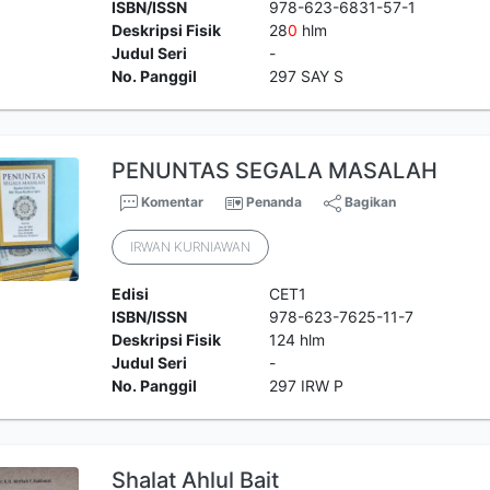
ISBN/ISSN
978-623-6831-57-1
Deskripsi Fisik
28
0
hlm
Judul Seri
-
No. Panggil
297 SAY S
PENUNTAS SEGALA MASALAH
Komentar
Penanda
Bagikan
IRWAN KURNIAWAN
Edisi
CET1
ISBN/ISSN
978-623-7625-11-7
Deskripsi Fisik
124 hlm
Judul Seri
-
No. Panggil
297 IRW P
Shalat Ahlul Bait