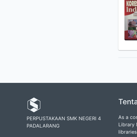
Tent
As a co
PERPUSTAKAAN SMK NEGERI 4
Library
PADALARANG
librarie