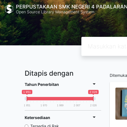
PERPUSTAKAAN SMK NEGERI 4 PADALARA
Open Source Library Management System
Ditapis dengan
Ditemuk
Tahun Penerbitan
1 951
2 026
1 951
1 970
1 989
2 007
2 026
Ketersediaan
Tersedia di Rak