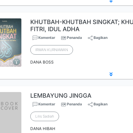
KHUTBAH-KHUTBAH SINGKAT; KHUT
FITRI, IDUL ADHA
Komentar
Penanda
Bagikan
IRWAN KURNIAWAN
DANA BOSS
LEMBAYUNG JINGGA
Komentar
Penanda
Bagikan
Lilis Sadiah
DANA HIBAH