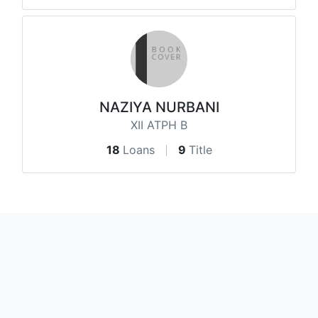
NAZIYA NURBANI
XII ATPH B
18
Loans
9
Title