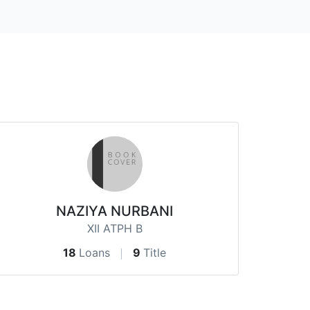
NAZIYA NURBANI
XII ATPH B
18
Loans
9
Title