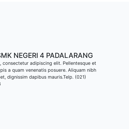
MK NEGERI 4 PADALARANG
 consectetur adipiscing elit. Pellentesque et
rpis a quam venenatis posuere. Aliquam nibh
met, dignissim dapibus mauris.Telp. (021)
8