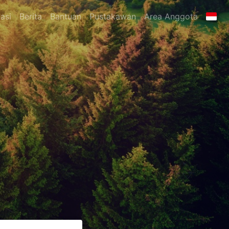
asi
Berita
Bantuan
Pustakawan
Area Anggota