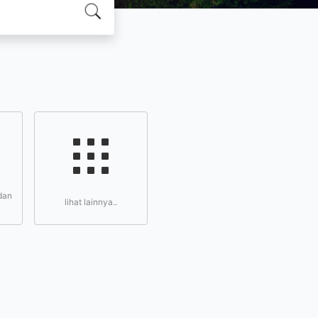
dan
lihat lainnya..