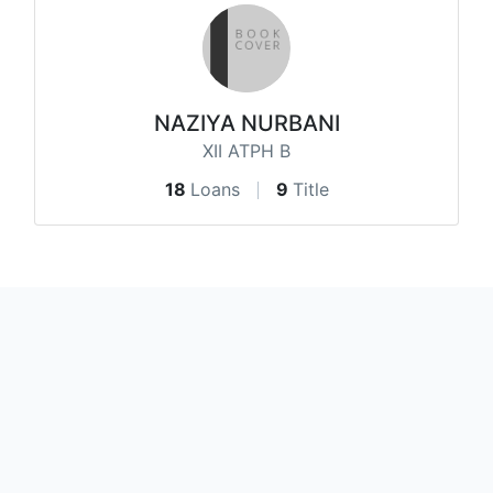
NAZIYA NURBANI
XII ATPH B
18
Loans
9
Title