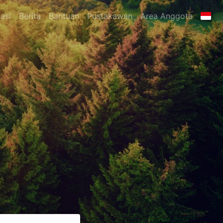
asi
Berita
Bantuan
Pustakawan
Area Anggota