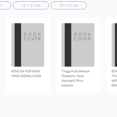
21
14 x 21 cm
14 x 21 cm
KENCAN PERTAMA
Tinggi Puisi Berkait
BER
YANG MEMALUKAN
(Sebelum, Saat,
TI
Sesudah) Ritus
ME
Katarsis
RE