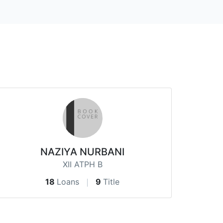
NAZIYA NURBANI
XII ATPH B
18
Loans
9
Title