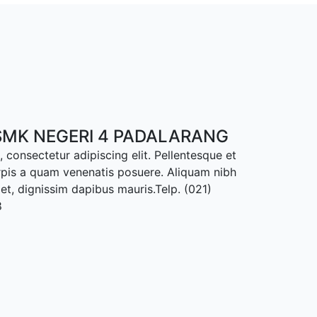
MK NEGERI 4 PADALARANG
 consectetur adipiscing elit. Pellentesque et
rpis a quam venenatis posuere. Aliquam nibh
met, dignissim dapibus mauris.Telp. (021)
8