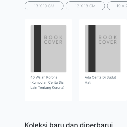
13 X 19 CM
12 X 18 CM
19 x 
40 Wajah Korona
Ada Cerita Di Sudut
(Kumpulan Cerita Sisi
Hati
Lain Tentang Korona)
Koleksi baru dan diperbarui