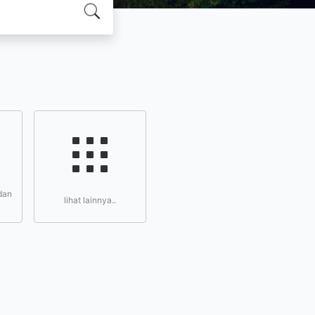
dan
lihat lainnya..