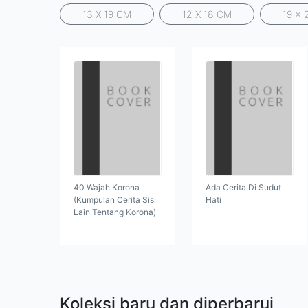
13 X 19 CM
12 X 18 CM
19 x 
40 Wajah Korona
Ada Cerita Di Sudut
(Kumpulan Cerita Sisi
Hati
Lain Tentang Korona)
Koleksi baru dan diperbarui