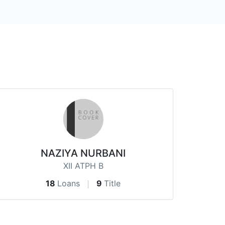
NAZIYA NURBANI
XII ATPH B
18
Loans
9
Title