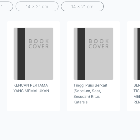
21
14 x 21 cm
14 x 21 cm
KENCAN PERTAMA
Tinggi Puisi Berkait
BER
YANG MEMALUKAN
(Sebelum, Saat,
TI
Sesudah) Ritus
ME
Katarsis
RE