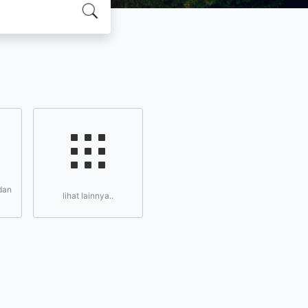
dan
lihat lainnya..