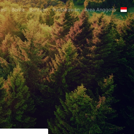
asi
Berita
Bantuan
Pustakawan
Area Anggota