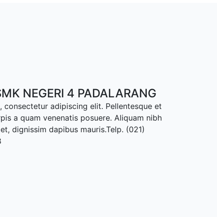
MK NEGERI 4 PADALARANG
 consectetur adipiscing elit. Pellentesque et
rpis a quam venenatis posuere. Aliquam nibh
met, dignissim dapibus mauris.Telp. (021)
8