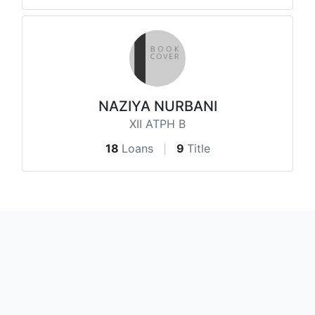
NAZIYA NURBANI
XII ATPH B
18
Loans
9
Title