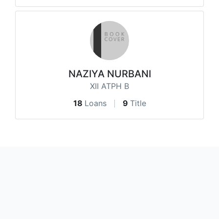
NAZIYA NURBANI
XII ATPH B
18
Loans
9
Title