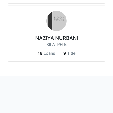
NAZIYA NURBANI
XII ATPH B
18
Loans
9
Title