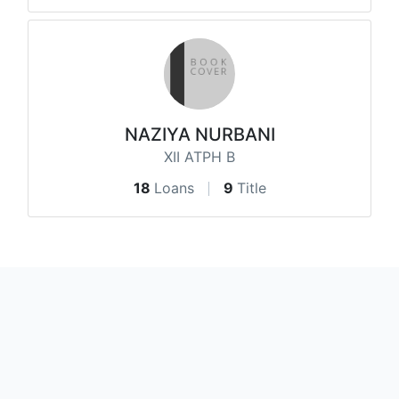
NAZIYA NURBANI
XII ATPH B
18
Loans
9
Title