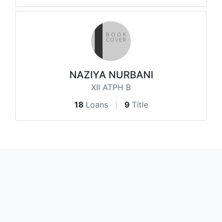
NAZIYA NURBANI
XII ATPH B
18
Loans
9
Title