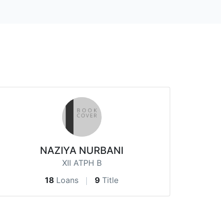
NAZIYA NURBANI
XII ATPH B
18
Loans
9
Title