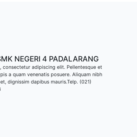
MK NEGERI 4 PADALARANG
 consectetur adipiscing elit. Pellentesque et
rpis a quam venenatis posuere. Aliquam nibh
met, dignissim dapibus mauris.Telp. (021)
8