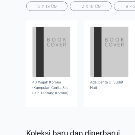
13 X 19 CM
12 X 18 CM
19 x 
40 Wajah Korona
Ada Cerita Di Sudut
(Kumpulan Cerita Sisi
Hati
Lain Tentang Korona)
Koleksi baru dan diperbarui