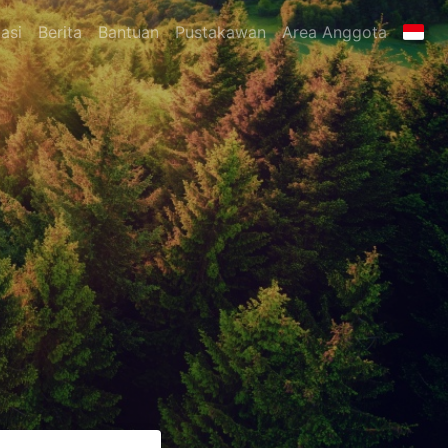
asi
Berita
Bantuan
Pustakawan
Area Anggota