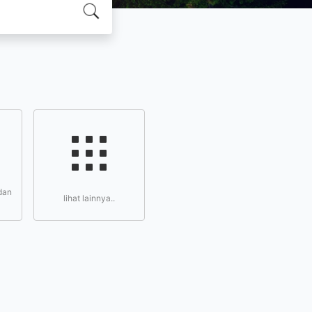
dan
lihat lainnya..