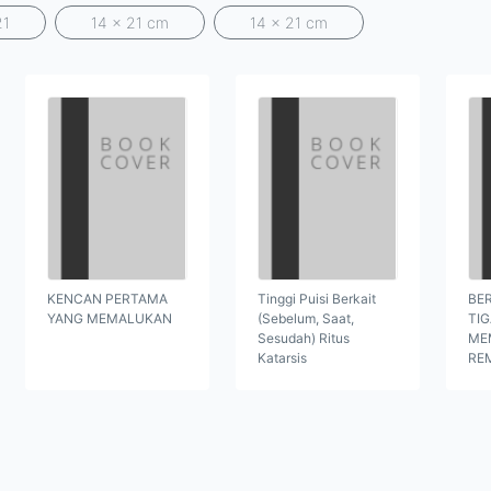
21
14 x 21 cm
14 x 21 cm
KENCAN PERTAMA
Tinggi Puisi Berkait
BER
YANG MEMALUKAN
(Sebelum, Saat,
TI
Sesudah) Ritus
ME
Katarsis
RE