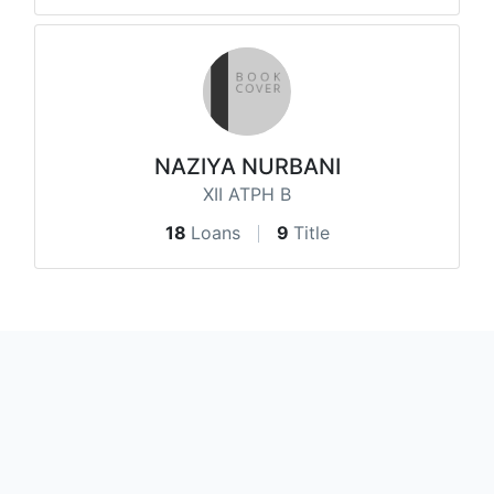
NAZIYA NURBANI
XII ATPH B
18
Loans
9
Title