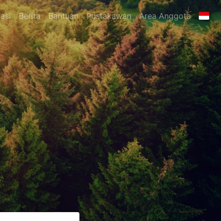
asi
Berita
Bantuan
Pustakawan
Area Anggota