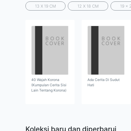
13 X 19 CM
12 X 18 CM
19 x 
40 Wajah Korona
Ada Cerita Di Sudut
(Kumpulan Cerita Sisi
Hati
Lain Tentang Korona)
Koleksi baru dan diperbarui