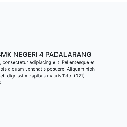
MK NEGERI 4 PADALARANG
 consectetur adipiscing elit. Pellentesque et
rpis a quam venenatis posuere. Aliquam nibh
met, dignissim dapibus mauris.Telp. (021)
8