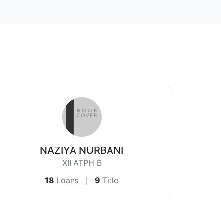
NAZIYA NURBANI
XII ATPH B
18
Loans
9
Title