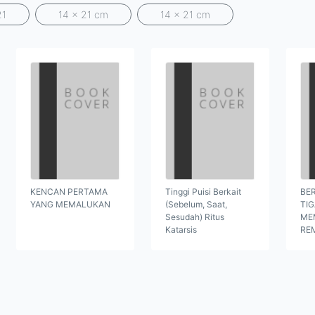
21
14 x 21 cm
14 x 21 cm
KENCAN PERTAMA
Tinggi Puisi Berkait
BER
YANG MEMALUKAN
(Sebelum, Saat,
TI
Sesudah) Ritus
ME
Katarsis
RE