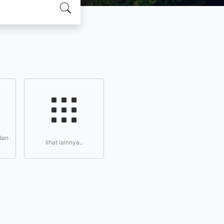
dan
lihat lainnya..