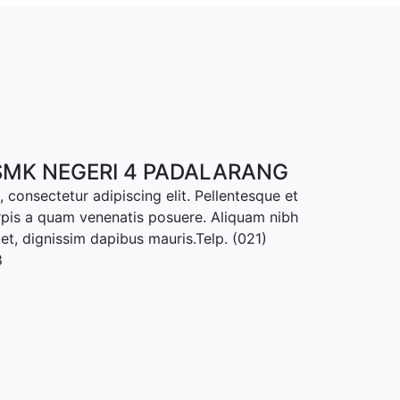
MK NEGERI 4 PADALARANG
 consectetur adipiscing elit. Pellentesque et
rpis a quam venenatis posuere. Aliquam nibh
met, dignissim dapibus mauris.Telp. (021)
8