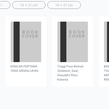
21
14 x 21 cm
14 x 21 cm
KENCAN PERTAMA
Tinggi Puisi Berkait
BER
YANG MEMALUKAN
(Sebelum, Saat,
TI
Sesudah) Ritus
ME
Katarsis
RE