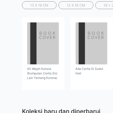
13 X 19 CM
12 X 18 CM
19 x 
40 Wajah Korona
Ada Cerita Di Sudut
(Kumpulan Cerita Sisi
Hati
Lain Tentang Korona)
Koleksi baru dan diperbarui