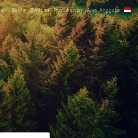
asi
Berita
Bantuan
Pustakawan
Area Anggota