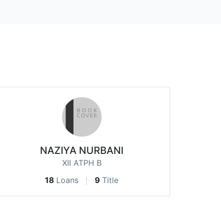
NAZIYA NURBANI
XII ATPH B
18
Loans
9
Title