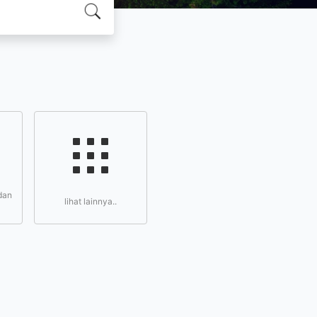
dan
lihat lainnya..