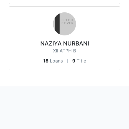
NAZIYA NURBANI
XII ATPH B
18
Loans
9
Title