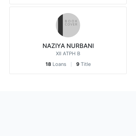
NAZIYA NURBANI
XII ATPH B
18
Loans
9
Title