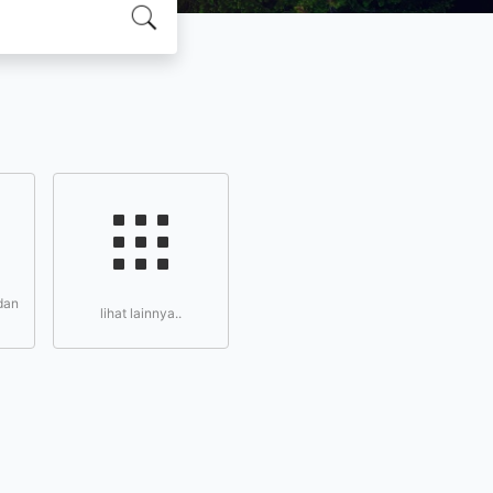
dan
lihat lainnya..