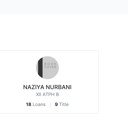
NAZIYA NURBANI
XII ATPH B
18
Loans
9
Title