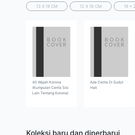
13 X 19 CM
12 X 18 CM
19 x 
40 Wajah Korona
Ada Cerita Di Sudut
(Kumpulan Cerita Sisi
Hati
Lain Tentang Korona)
Koleksi baru dan diperbarui