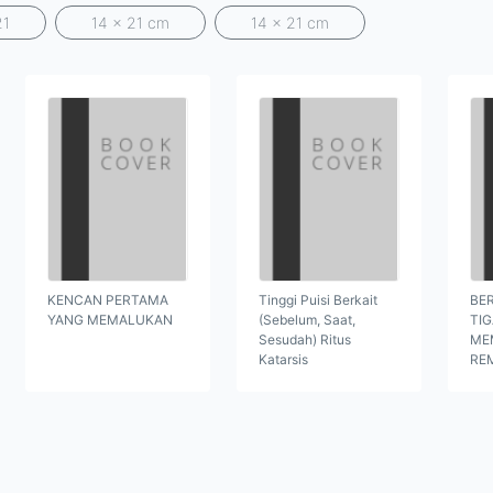
21
14 x 21 cm
14 x 21 cm
KENCAN PERTAMA
Tinggi Puisi Berkait
BER
YANG MEMALUKAN
(Sebelum, Saat,
TI
Sesudah) Ritus
ME
Katarsis
RE