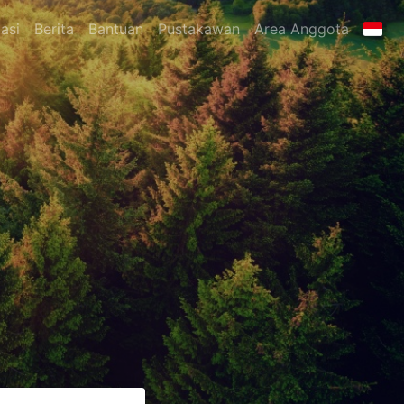
asi
Berita
Bantuan
Pustakawan
Area Anggota