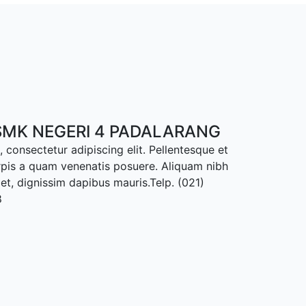
MK NEGERI 4 PADALARANG
 consectetur adipiscing elit. Pellentesque et
rpis a quam venenatis posuere. Aliquam nibh
met, dignissim dapibus mauris.Telp. (021)
8