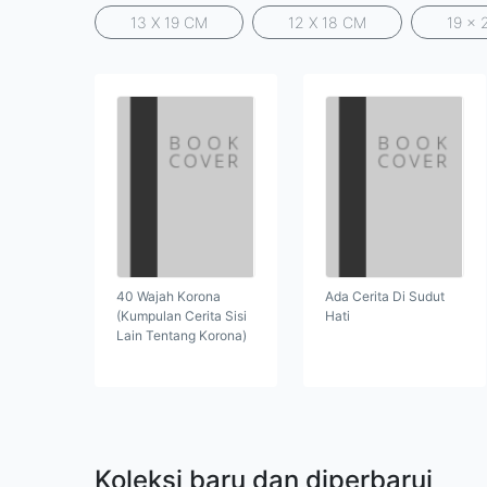
13 X 19 CM
12 X 18 CM
19 x 
40 Wajah Korona
Ada Cerita Di Sudut
(Kumpulan Cerita Sisi
Hati
Lain Tentang Korona)
Koleksi baru dan diperbarui