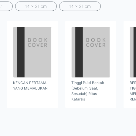
21
14 x 21 cm
14 x 21 cm
KENCAN PERTAMA
Tinggi Puisi Berkait
BER
YANG MEMALUKAN
(Sebelum, Saat,
TI
Sesudah) Ritus
ME
Katarsis
RE