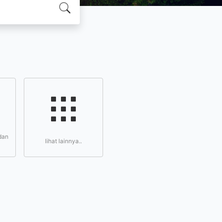
dan
lihat lainnya..