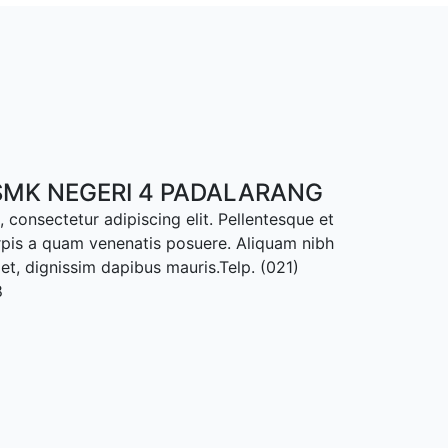
MK NEGERI 4 PADALARANG
 consectetur adipiscing elit. Pellentesque et
rpis a quam venenatis posuere. Aliquam nibh
met, dignissim dapibus mauris.Telp. (021)
8