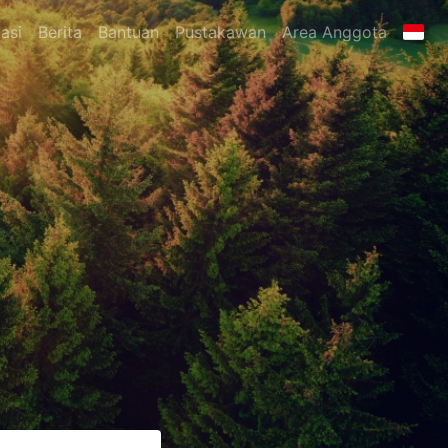
asi
Berita
Bantuan
Pustakawan
Area Anggota