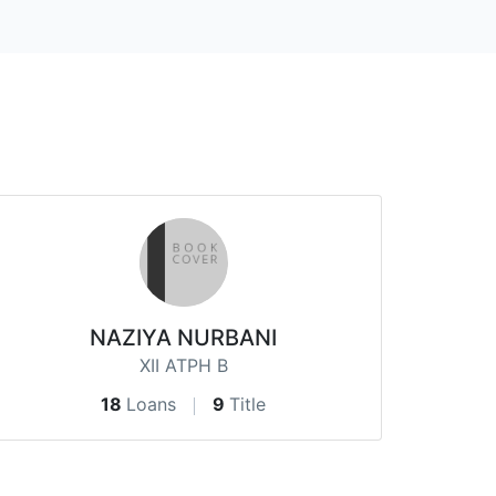
NAZIYA NURBANI
XII ATPH B
18
Loans
9
Title