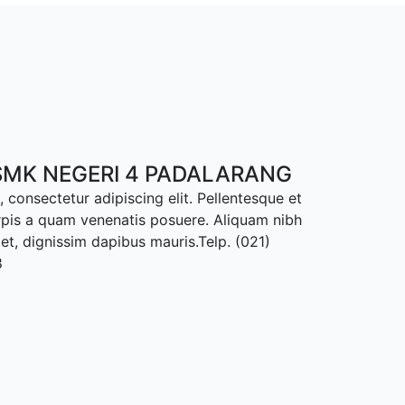
MK NEGERI 4 PADALARANG
 consectetur adipiscing elit. Pellentesque et
rpis a quam venenatis posuere. Aliquam nibh
met, dignissim dapibus mauris.Telp. (021)
8