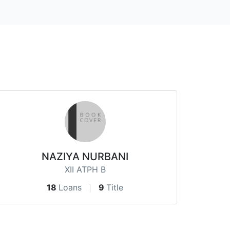
NAZIYA NURBANI
XII ATPH B
18
Loans
9
Title