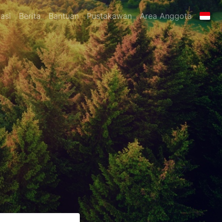
asi
Berita
Bantuan
Pustakawan
Area Anggota