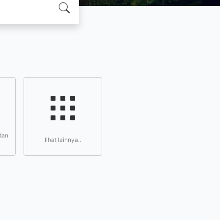
dan
lihat lainnya..