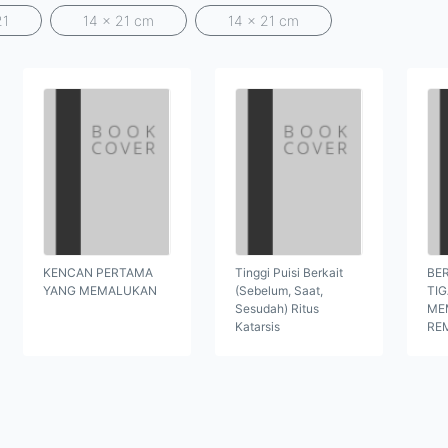
21
14 x 21 cm
14 x 21 cm
KENCAN PERTAMA
Tinggi Puisi Berkait
BER
YANG MEMALUKAN
(Sebelum, Saat,
TI
Sesudah) Ritus
ME
Katarsis
RE