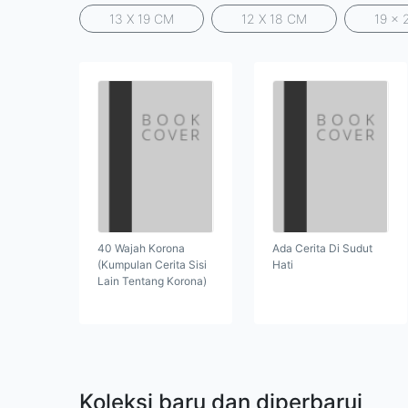
13 X 19 CM
12 X 18 CM
19 x 
40 Wajah Korona
Ada Cerita Di Sudut
(Kumpulan Cerita Sisi
Hati
Lain Tentang Korona)
Koleksi baru dan diperbarui