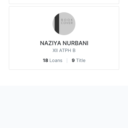
NAZIYA NURBANI
XII ATPH B
18
Loans
9
Title