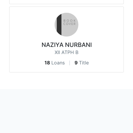
NAZIYA NURBANI
XII ATPH B
18
Loans
9
Title