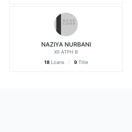
NAZIYA NURBANI
XII ATPH B
18
Loans
9
Title