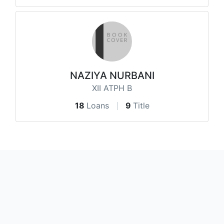
NAZIYA NURBANI
XII ATPH B
18
Loans
9
Title