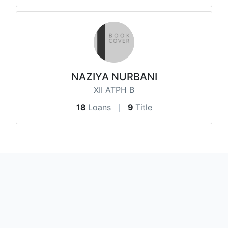
NAZIYA NURBANI
XII ATPH B
18
Loans
9
Title