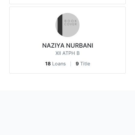
NAZIYA NURBANI
XII ATPH B
18
Loans
9
Title