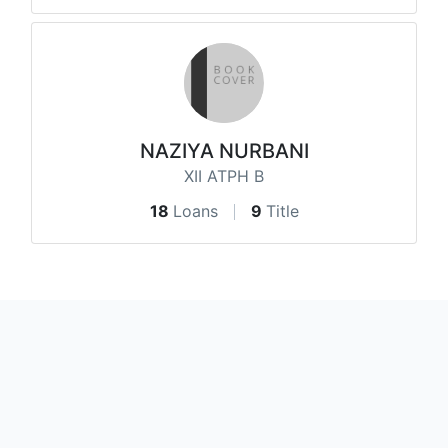
NAZIYA NURBANI
XII ATPH B
18
Loans
9
Title