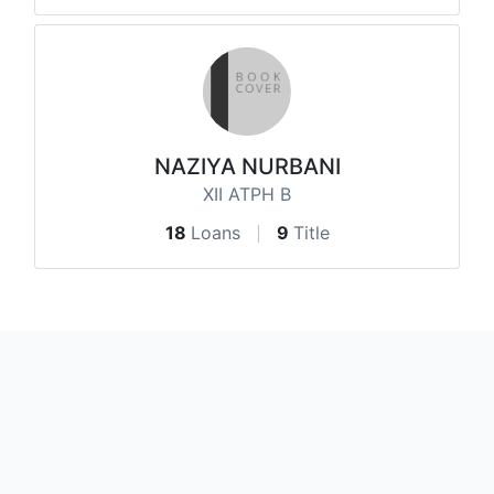
NAZIYA NURBANI
XII ATPH B
18
Loans
9
Title