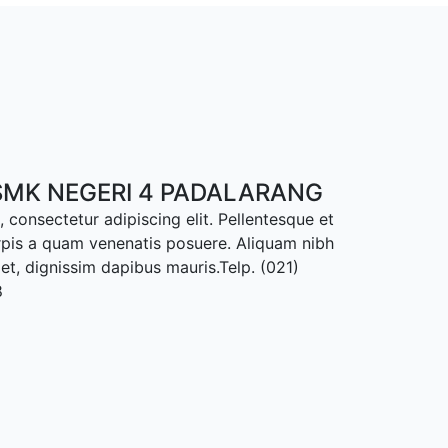
MK NEGERI 4 PADALARANG
 consectetur adipiscing elit. Pellentesque et
rpis a quam venenatis posuere. Aliquam nibh
met, dignissim dapibus mauris.Telp. (021)
8