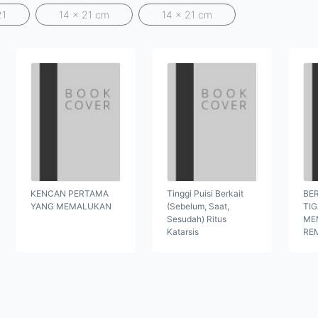
21
14 x 21 cm
14 x 21 cm
KENCAN PERTAMA
Tinggi Puisi Berkait
BER
YANG MEMALUKAN
(Sebelum, Saat,
TI
Sesudah) Ritus
ME
Katarsis
RE