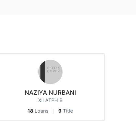
NAZIYA NURBANI
XII ATPH B
18
Loans
9
Title