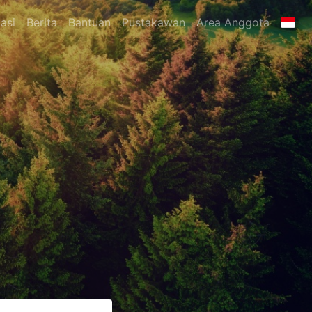
asi
Berita
Bantuan
Pustakawan
Area Anggota