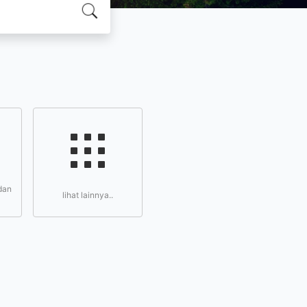
dan
lihat lainnya..