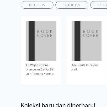
13 X 19 CM
12 X 18 CM
19 x 
40 Wajah Korona
Ada Cerita Di Sudut
(Kumpulan Cerita Sisi
Hati
Lain Tentang Korona)
Koleksi baru dan diperbarui