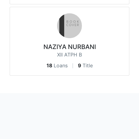
NAZIYA NURBANI
XII ATPH B
18
Loans
9
Title