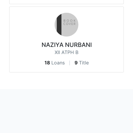
NAZIYA NURBANI
XII ATPH B
18
Loans
9
Title