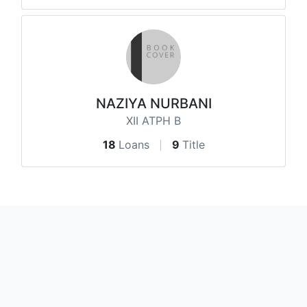
NAZIYA NURBANI
XII ATPH B
18
Loans
9
Title