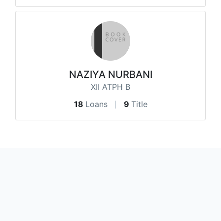
NAZIYA NURBANI
XII ATPH B
18
Loans
9
Title