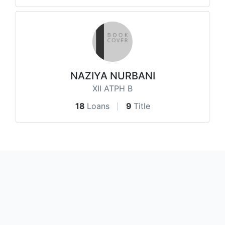
NAZIYA NURBANI
XII ATPH B
18
Loans
9
Title