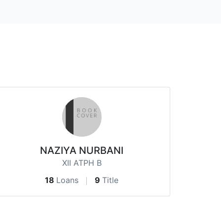
NAZIYA NURBANI
XII ATPH B
18
Loans
9
Title