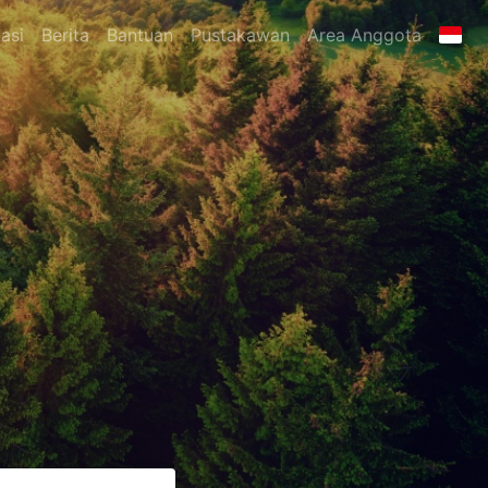
asi
Berita
Bantuan
Pustakawan
Area Anggota