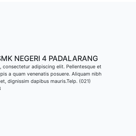
MK NEGERI 4 PADALARANG
 consectetur adipiscing elit. Pellentesque et
rpis a quam venenatis posuere. Aliquam nibh
met, dignissim dapibus mauris.Telp. (021)
8