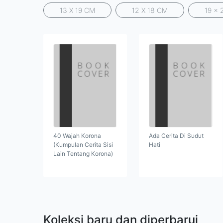
13 X 19 CM
12 X 18 CM
19 x 
40 Wajah Korona
Ada Cerita Di Sudut
(Kumpulan Cerita Sisi
Hati
Lain Tentang Korona)
Koleksi baru dan diperbarui