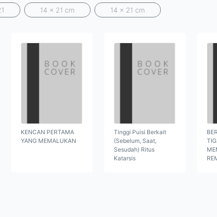
21
14 x 21 cm
14 x 21 cm
KENCAN PERTAMA
Tinggi Puisi Berkait
BER
YANG MEMALUKAN
(Sebelum, Saat,
TI
Sesudah) Ritus
ME
Katarsis
RE