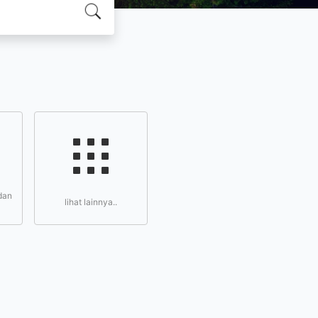
dan
lihat lainnya..