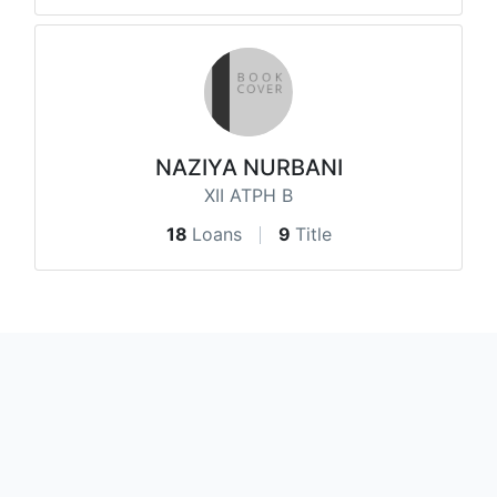
NAZIYA NURBANI
XII ATPH B
18
Loans
9
Title