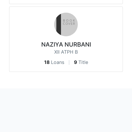
NAZIYA NURBANI
XII ATPH B
18
Loans
9
Title