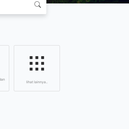
dan
lihat lainnya..