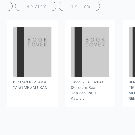
21
14 x 21 cm
14 x 21 cm
KENCAN PERTAMA
Tinggi Puisi Berkait
BER
YANG MEMALUKAN
(Sebelum, Saat,
TI
Sesudah) Ritus
ME
Katarsis
RE