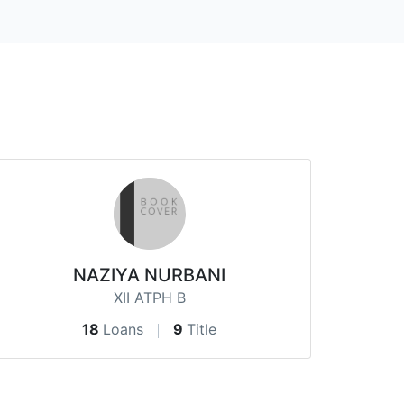
NAZIYA NURBANI
XII ATPH B
18
Loans
9
Title