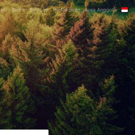
asi
Berita
Bantuan
Pustakawan
Area Anggota