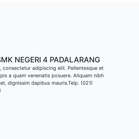
MK NEGERI 4 PADALARANG
 consectetur adipiscing elit. Pellentesque et
rpis a quam venenatis posuere. Aliquam nibh
met, dignissim dapibus mauris.Telp. (021)
8