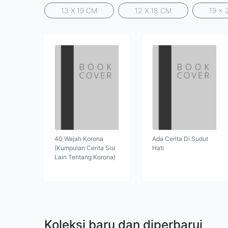
13 X 19 CM
12 X 18 CM
19 x 
40 Wajah Korona
Ada Cerita Di Sudut
(Kumpulan Cerita Sisi
Hati
Lain Tentang Korona)
Koleksi baru dan diperbarui