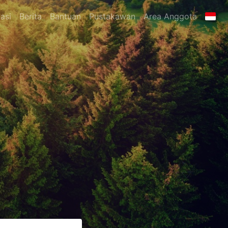
asi
Berita
Bantuan
Pustakawan
Area Anggota