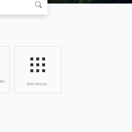
dan
lihat lainnya..