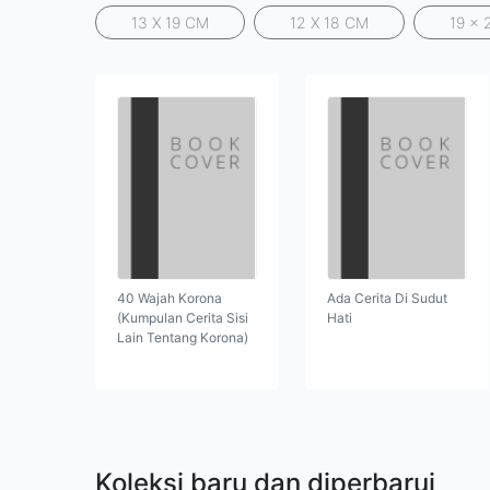
13 X 19 CM
12 X 18 CM
19 x 
40 Wajah Korona
Ada Cerita Di Sudut
(Kumpulan Cerita Sisi
Hati
Lain Tentang Korona)
Koleksi baru dan diperbarui