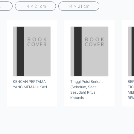
21
14 x 21 cm
14 x 21 cm
KENCAN PERTAMA
Tinggi Puisi Berkait
BER
YANG MEMALUKAN
(Sebelum, Saat,
TI
Sesudah) Ritus
ME
Katarsis
RE