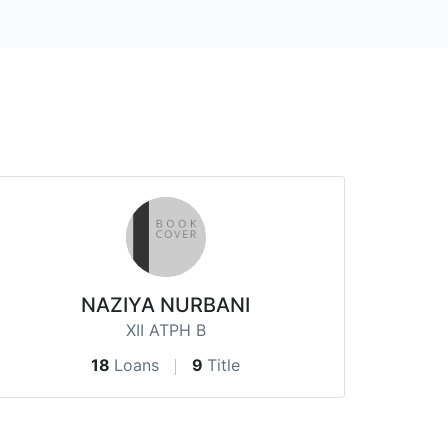
NAZIYA NURBANI
XII ATPH B
18
Loans
9
Title