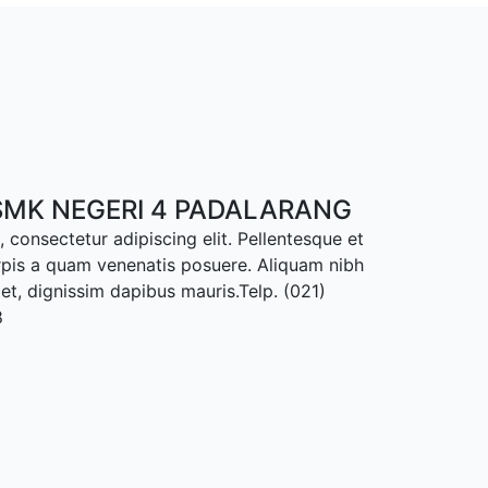
MK NEGERI 4 PADALARANG
 consectetur adipiscing elit. Pellentesque et
rpis a quam venenatis posuere. Aliquam nibh
met, dignissim dapibus mauris.Telp. (021)
8