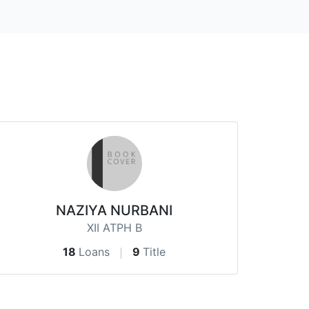
NAZIYA NURBANI
XII ATPH B
18
Loans
9
Title