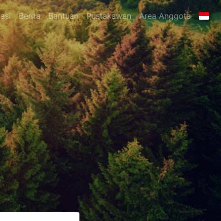
asi
Berita
Bantuan
Pustakawan
Area Anggota