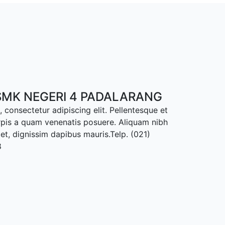
MK NEGERI 4 PADALARANG
 consectetur adipiscing elit. Pellentesque et
rpis a quam venenatis posuere. Aliquam nibh
met, dignissim dapibus mauris.Telp. (021)
8