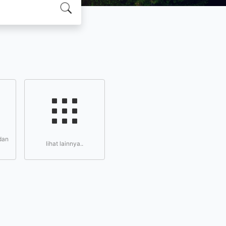
dan
lihat lainnya..