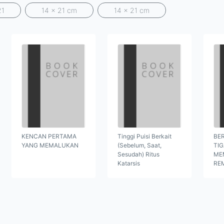
21
14 x 21 cm
14 x 21 cm
KENCAN PERTAMA
Tinggi Puisi Berkait
BER
YANG MEMALUKAN
(Sebelum, Saat,
TI
Sesudah) Ritus
ME
Katarsis
RE