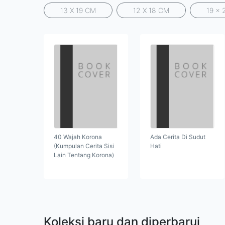
13 X 19 CM
12 X 18 CM
19 x 
40 Wajah Korona
Ada Cerita Di Sudut
(Kumpulan Cerita Sisi
Hati
Lain Tentang Korona)
Koleksi baru dan diperbarui