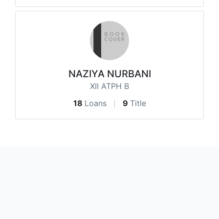
NAZIYA NURBANI
XII ATPH B
18
Loans
9
Title