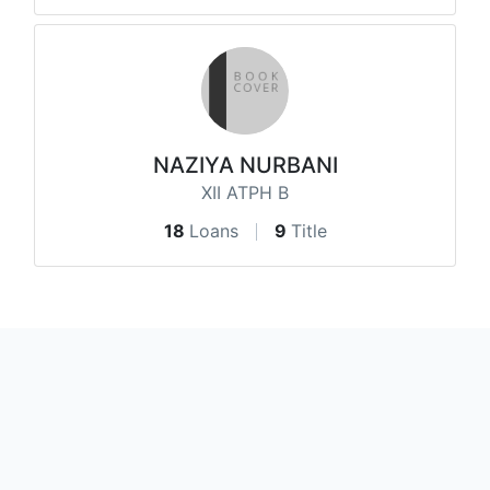
NAZIYA NURBANI
XII ATPH B
18
Loans
9
Title